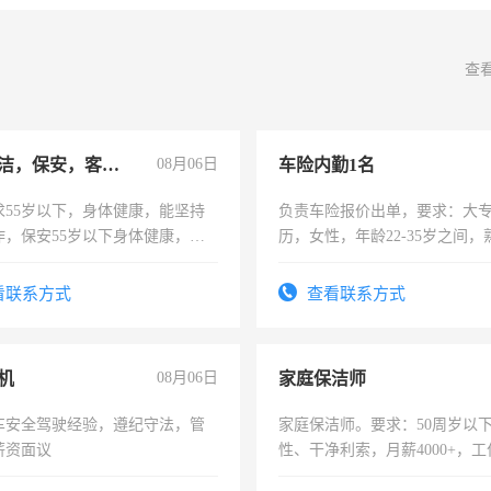
查
急招保洁，保安，客服，工程
08月06日
车险内勤1名
求55岁以下，身体健康，能坚持
负责车险报价出单，要求：大
作，保安55岁以下身体健康，有
历，女性，年龄22-35岁之间
形象端庄，遵纪守法，无犯罪记
操作，工作态度认真，具有团
服要求45岁以下高中以上文化，
试用期1-3个月，转正后交纳五
看联系方式
查看联系方式
工作认真，性格开朗有良好沟通
工程，懂水电维修。
机
08月06日
家庭保洁师
车安全驾驶经验，遵纪守法，管
家庭保洁师。要求：50周岁以
薪资面议
性、干净利索，月薪4000+，
时间灵活，不需坐班，适合宝