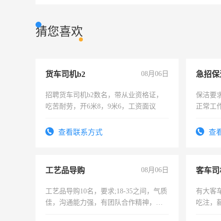
猜您喜欢
货车司机b2
08月06日
招聘货车司机b2数名，带从业资格证，
保洁要
吃苦耐劳，开6米8，9米6，工资面议
正常工
责任心
录，客
查看联系方式
查
懂电脑
能力，
工艺品导购
08月06日
客车司
工艺品导购10名，要求;18-35之间，气质
有大客
佳，沟通能力强，有团队合作精神，有
吃注，
上进心，有工作经验者优先！