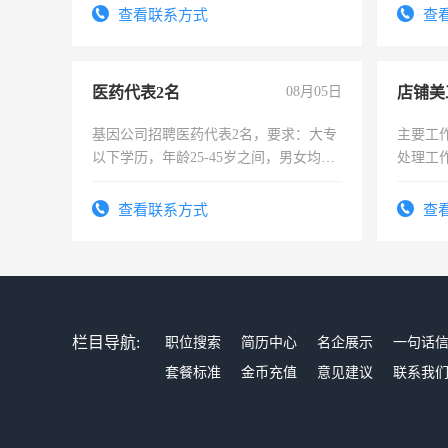
查看联系方式
查
医药代表2名
08月05日
店铺美
基因公司招聘医药代表2名，要求：大专
主要工
以下学历，年龄25-45岁之间，男女均
处理工
可，需要具有营销经验，从事过医药代
作时间
表或者有医学资质的优先，底薪+绩效，
查看联系方式
查
交五险。
栏目导航:
职位搜索
简历中心
名企展示
一句话
套餐标准
金币充值
意见建议
联系我