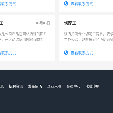
太太等。
看联系方式
查看联系方式
工
08月05日
切配工
作是公司产品在网络店铺的图片
饭店招聘专业切配工两名，要
作，要求熟练运用PS修图软件,工
工作经验，能够很好的协助厨
每天8小时，待遇优厚。
作。包吃住，每月有公休，工资35
4500。
看联系方式
查看联系方式
信息
招聘资讯
发布简历
企业入驻
会员中心
法律申明
们