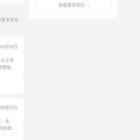
查看更多简历
看更多信息
08月06日
专以上学
，熟悉电脑
队精神，
险，
08月05日
下、女
工作轻松，
妈、全职